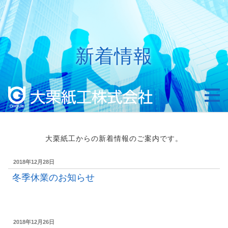
コ
ン
テ
ン
新着情報
ツ
へ
ス
キ
ッ
プ
大栗紙工からの新着情報のご案内です。
投
2018年12月28日
稿
冬季休業のお知らせ
日:
投
2018年12月26日