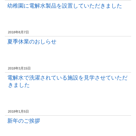
稿
幼稚園に電解水製品を設置していただきました
日:
投
2018年8月7日
稿
夏季休業のおしらせ
日:
投
2018年3月15日
稿
電解水で洗濯されている施設を見学させていただ
日:
きました
投
2018年1月5日
稿
新年のご挨拶
日: