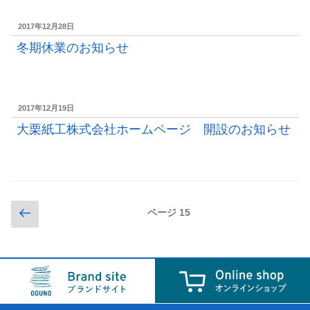
投
2017年12月28日
稿
冬期休業のお知らせ
日:
投
2017年12月19日
稿
大栗紙工株式会社ホームページ 開設のお知らせ
日:
投
前
ページ
15
の
稿
ペ
ナ
ー
ビ
ジ
ゲ
ー