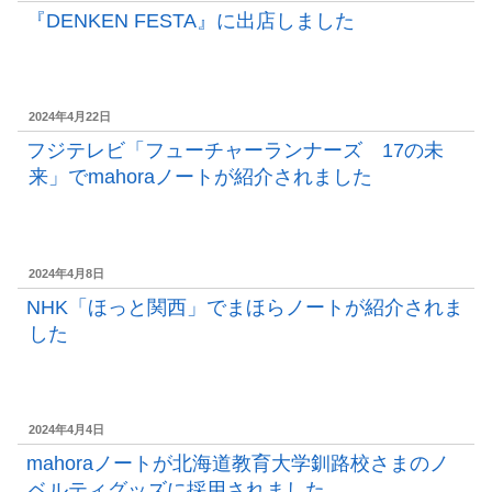
稿
『DENKEN FESTA』に出店しました
日:
投
2024年4月22日
稿
フジテレビ「フューチャーランナーズ 17の未
日:
来」でmahoraノートが紹介されました
投
2024年4月8日
稿
NHK「ほっと関西」でまほらノートが紹介されま
日:
した
投
2024年4月4日
稿
mahoraノートが北海道教育大学釧路校さまのノ
日:
ベルティグッズに採用されました