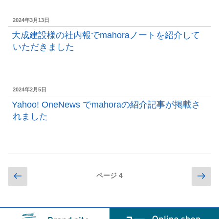
投
2024年3月13日
稿
大成建設様の社内報でmahoraノートを紹介して
日:
いただきました
投
2024年2月5日
稿
Yahoo! OneNews でmahoraの紹介記事が掲載さ
日:
れました
投
前
次
ページ
4
の
の
稿
ペ
ペ
ナ
ー
ー
ビ