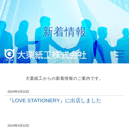
コ
ン
テ
ン
新着情報
ツ
へ
ス
キ
ッ
プ
大栗紙工からの新着情報のご案内です。
投
2024年4月22日
稿
『LOVE STATIONERY』に出店しました
日:
投
2024年4月22日