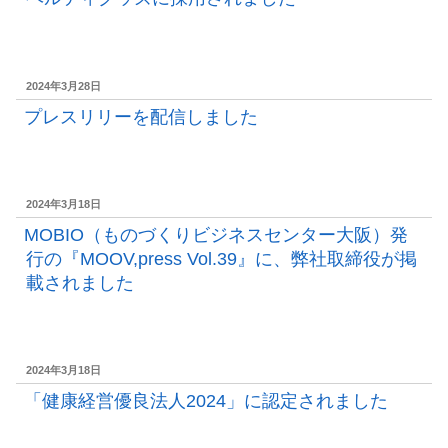
投
2024年3月28日
稿
プレスリリーを配信しました
日:
投
2024年3月18日
稿
MOBIO（ものづくりビジネスセンター大阪）発
日:
行の『MOOV,press Vol.39』に、弊社取締役が掲
載されました
投
2024年3月18日
稿
「健康経営優良法人2024」に認定されました
日: