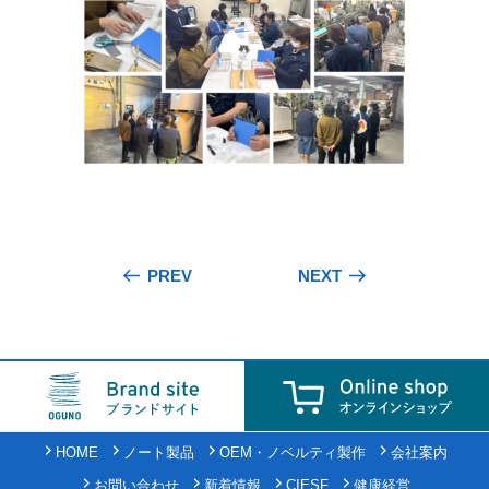
投
PREV
NEXT
稿
ナ
ビ
ゲ
ー
シ
HOME
ノート製品
OEM・ノベルティ製作
会社案内
ョ
お問い合わせ
新着情報
CIESF
健康経営