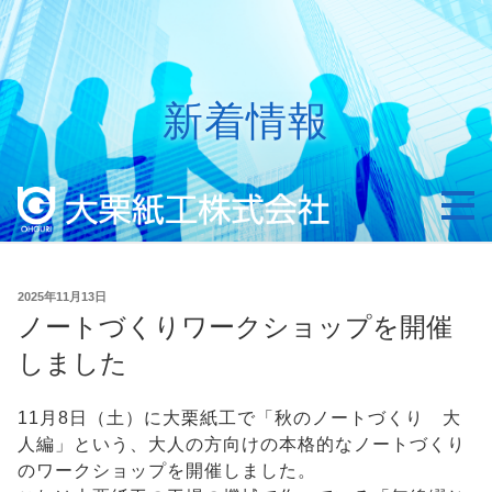
コ
ン
テ
ン
新着情報
ツ
へ
ス
キ
ッ
プ
投
2025年11月13日
稿
ノートづくりワークショップを開催
日:
しました
11月8日（土）に大栗紙工で「秋のノートづくり 大
人編」という、大人の方向けの本格的なノートづくり
のワークショップを開催しました。